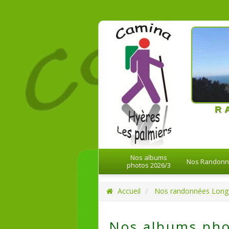
21-08-20
R
Nos albums
Nos Randon
photos 2026/3
Accueil
Nos randonnées Long
Nos albums pho