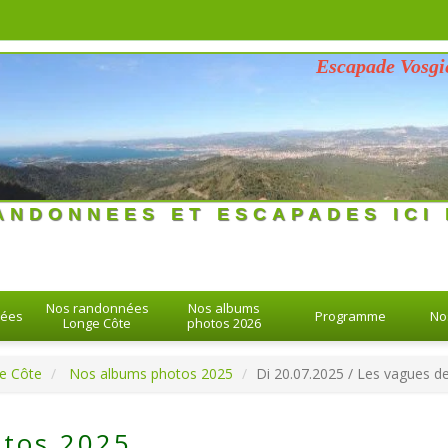
Escapade Vosgienne d
26 > 26-08-2026
ANDONNEES ET ESCAPADES ICI 
Nos randonnées
Nos albums
nées
Programme
No
Longe Côte
photos 2026
e Côte
Nos albums photos 2025
Di 20.07.2025 / Les vagues de 
tos 2025