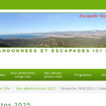
Escapade Vosgienne
26 > 26-08-2026
ANDONNEES ET ESCAPADES ICI 
Nos randonnées
Nos albums
nées
Programme
No
Longe Côte
photos 2026
e Côte
Nos albums photos 2025
Dimanche 24.08.2025 / L'oliv
tos 2025