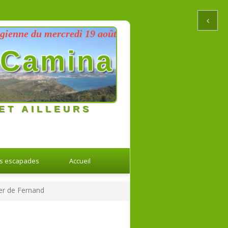
 du mercredi 19 août 2026 au dimanche 23 août 202
Camina
ET AILLEURS
s escapades
Accueil
ier de Fernand
Retour