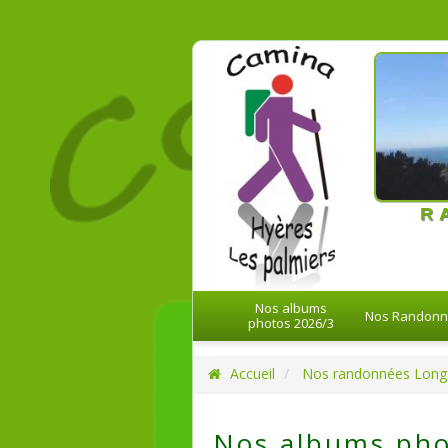
21-08-20
R
Nos albums
Nos Randon
photos 2026/3
Accueil
Nos randonnées Long
Nos albums pho