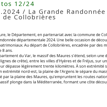
tos 12/24
.2024 / La Grande Randonnée
de Collobrières
ure, le Département, en partenariat avec la commune de Col
 randonnée départementale 2024. Une belle occasion de décou
s patrimoniaux. Au départ de Collobrières, encadrée par des 
e 8 ans.
artement du Var, le massif des Maures s'étend, selon une di
s lignes de crête), entre les villes d'Hyères et de Fréjus, sur 
eur dépasse légèrement trente kilomètres. À son extrémité su
n extrémité nord-est, la plaine de l'Argens le sépare du massi
uré par la plaine des Maures, qu'empruntent les routes nationa
massif plonge dans la Méditerranée, formant une côte déco