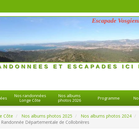
Escapade Vosgienne du m
26 > 26-08-2026
ANDONNEES ET ESCAPADES ICI 
Nos randonnées
Nos albums
nées
Programme
No
Longe Côte
photos 2026
e Côte
Nos albums photos 2025
Nos albums photos 2024
 Randonnée Départementale de Collobrières