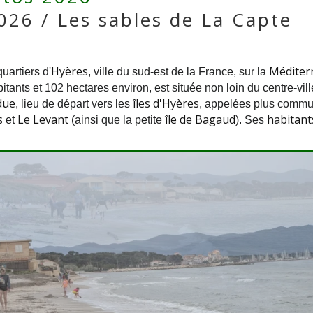
2026 / Les sables de La Capte
Hyères
Méditer
quartiers d'
, ville du sud-est de la France, sur la
bitants et 102 hectares environ, est située non loin du centre-vi
due
îles d'Hyères
, lieu de départ vers les
, appelées plus comm
s
Le Levant
île de Bagaud
habitant
et
(ainsi que la petite
). Ses