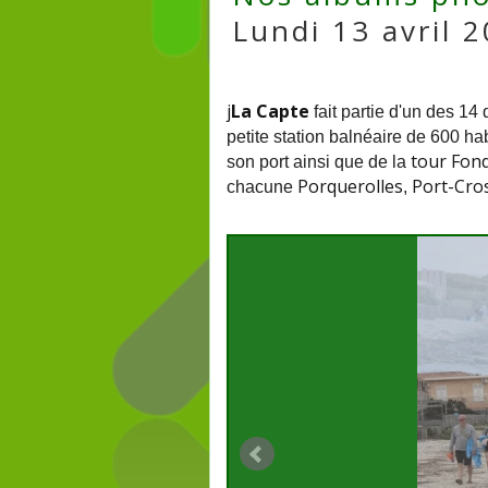
Lundi 13 avril 
j
La Capte
fait partie d'un des 14 
petite station balnéaire de 600 ha
tour Fon
son port ainsi que de la
Porquerolles
Port-Cro
chacune
,