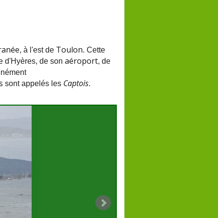
ranée
Toulon
, à l'est de
. Cette
aéroport
lle d'Hyères, de son
, de
unément
s
Captois
sont appelés les
.