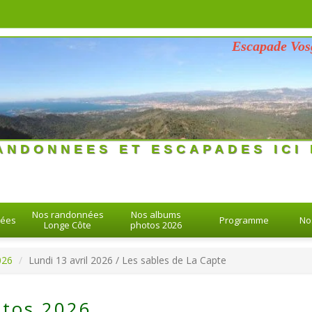
Escapade Vosgienne
26 > 26-08-2026
ANDONNEES ET ESCAPADES ICI 
Nos randonnées
Nos albums
nées
Programme
No
Longe Côte
photos 2026
026
Lundi 13 avril 2026 / Les sables de La Capte
tos 2026