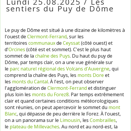
Lundi 25.08.2025 / Les
sentiers du Puy de Dôme
Le puy de Dôme est situé à une dizaine de kilomètres à
l'ouest de
Clermont-Ferrand
, sur les
territoires
communaux
de
Ceyssat
(côté ouest) et
d'
Orcines
(côté est et sommet). C'est le plus haut
sommet de la
chaîne des Puys
. Du haut du puy de
Dôme, par temps clair, on a une vue générale sur
le
parc naturel régional des Volcans d'Auvergne
, qui
comprend la chaîne des Puys, les
monts Dore
et
les
monts du Cantal
. À l'est, on peut observer
l'agglomération de
Clermont-Ferrand
et distinguer
plus loin les
monts du Forez
8
. Par temps extrêmement
clair et quand certaines conditions météorologiques
sont réunies, on peut apercevoir le sommet du
mont
Blanc
, qui dépasse de peu derrière le Forez. À l'ouest,
on a un panorama sur le
Limousin
, les
Combrailles
,
le
plateau de Millevaches
. Au nord et au nord-est, la