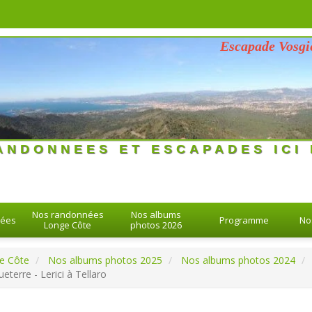
Escapade Vosgienne d
26 > 26-08-2026
ANDONNEES ET ESCAPADES ICI 
Nos randonnées
Nos albums
nées
Programme
No
Longe Côte
photos 2026
e Côte
Nos albums photos 2025
Nos albums photos 2024
eterre - Lerici à Tellaro