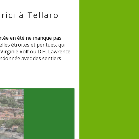
rici à Tellaro
uentée en été ne manque pas
elles étroites et pentues, qui
 Virginie Volf ou D.H. Lawrence
randonnée avec des sentiers