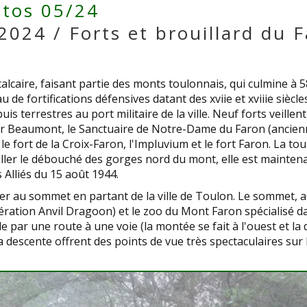
tos 05/24
2024 / Forts et brouillard du 
lcaire, faisant partie des monts toulonnais, qui culmine à 5
de fortifications défensives datant des xviie et xviiie siècles 
s terrestres au port militaire de la ville. Neuf forts veillent 
tour Beaumont, le Sanctuaire de Notre-Dame du Faron (ancie
 le fort de la Croix-Faron, l'Impluvium et le fort Faron. La t
iller le débouché des gorges nord du mont, elle est maint
lliés du 15 août 1944.
r au sommet en partant de la ville de Toulon. Le sommet, as
tion Anvil Dragoon) et le zoo du Mont Faron spécialisé dans
par une route à une voie (la montée se fait à l'ouest et la d
escente offrent des points de vue très spectaculaires sur 