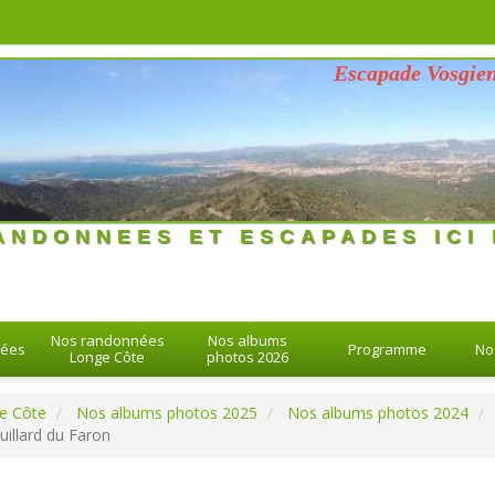
Escapade Vosgienne du m
26 > 26-08-2026
ANDONNEES ET ESCAPADES ICI 
Nos randonnées
Nos albums
nées
Programme
No
Longe Côte
photos 2026
e Côte
Nos albums photos 2025
Nos albums photos 2024
uillard du Faron