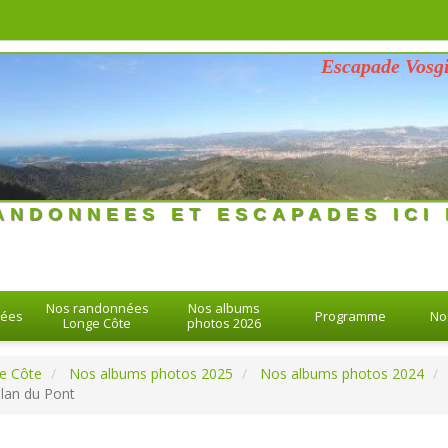
Escapade Vosgienne d
26 > 26-08-2026
ANDONNEES ET ESCAPADES ICI 
Nos randonnées
Nos albums
nées
Programme
No
Longe Côte
photos 2026
e Côte
Nos albums photos 2025
Nos albums photos 2024
Plan du Pont