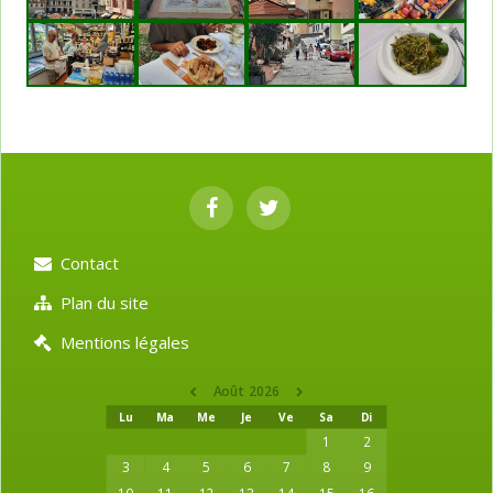
Contact
Plan du site
Mentions légales
Août 2026
Lu
Ma
Me
Je
Ve
Sa
Di
1
2
3
4
5
6
7
8
9