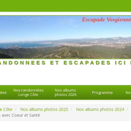
Escapade Vosgienne du mer
26 > 26-08-2026
ANDONNEES ET ESCAPADES ICI 
Nos randonnées
Nos albums
nées
Programme
No
Longe Côte
photos 2026
e Côte
Nos albums photos 2025
Nos albums photos 2024
 avec Coeur et Santé