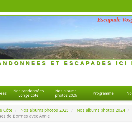
Escapade Vosgienne 
26 > 26-08-2026
ANDONNEES ET ESCAPADES ICI 
Nos randonnées
Nos albums
nées
Programme
No
Longe Côte
photos 2026
e Côte
Nos albums photos 2025
Nos albums photos 2024
sses de Bormes avec Annie